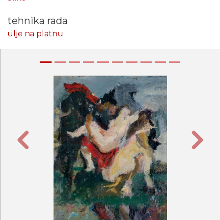
tehnika rada
ulje na platnu
Prethodna
Sljede