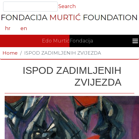
Skoči
Search
Search
na
glavni
sadržaj
hr
en
GLAVNA NAVIGACIJA
Edo Murtić
Fondacija
Home
ISPOD ZADIMLJENIH ZVIJEZDA
ISPOD ZADIMLJENIH
ZVIJEZDA
Fotografija