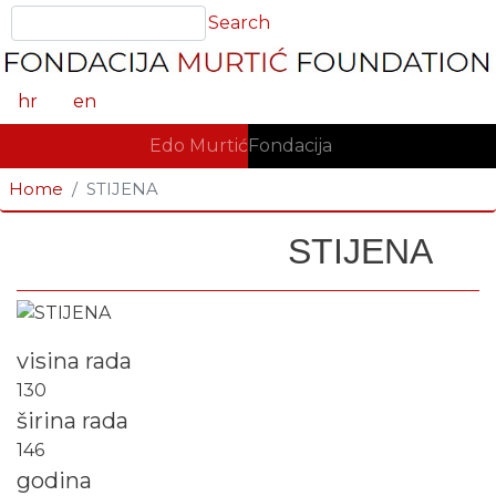
Skoči
Search
Search
na
glavni
sadržaj
hr
en
GLAVNA NAVIGACIJA
Edo Murtić
Fondacija
Home
STIJENA
STIJENA
Fotografija
visina rada
130
širina rada
146
godina