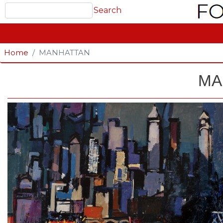
Search
Search
GLAVNA NAVIGACIJA
Home
MANHATTAN
MA
Fotografija