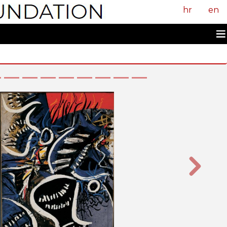
hr
en
Sljedeći