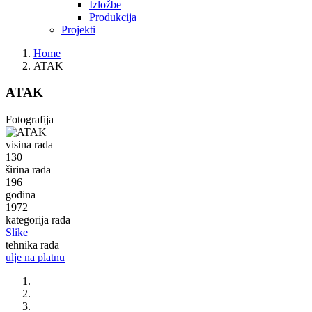
Izložbe
Produkcija
Projekti
Home
ATAK
ATAK
Fotografija
visina rada
130
širina rada
196
godina
1972
kategorija rada
Slike
tehnika rada
ulje na platnu