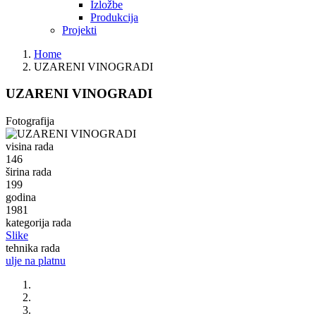
Izložbe
Produkcija
Projekti
Home
UZARENI VINOGRADI
UZARENI VINOGRADI
Fotografija
visina rada
146
širina rada
199
godina
1981
kategorija rada
Slike
tehnika rada
ulje na platnu