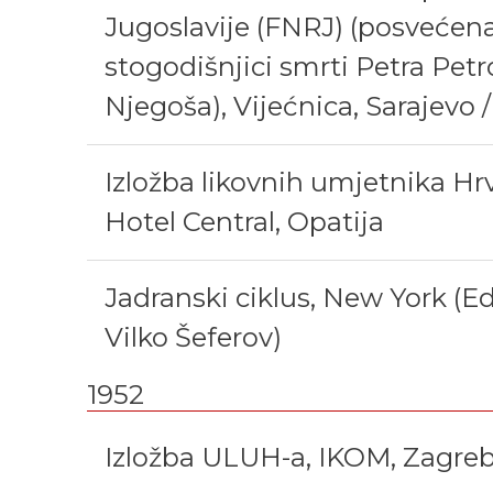
Jugoslavije (FNRJ) (posvećen
stogodišnjici smrti Petra Petr
Njegoša), Vijećnica, Sarajevo /
Izložba likovnih umjetnika Hr
Hotel Central, Opatija
Jadranski ciklus, New York (E
Vilko Šeferov)
1952
Izložba ULUH-a, IKOM, Zagre