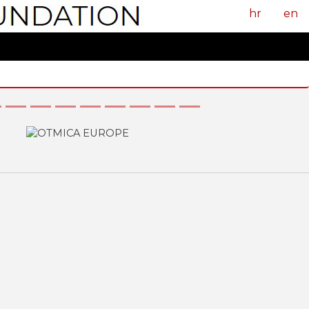
hr
en
Sljedeći