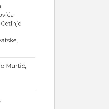
a
ovića-
 Cetinje
vatske,
do Murtić,
b