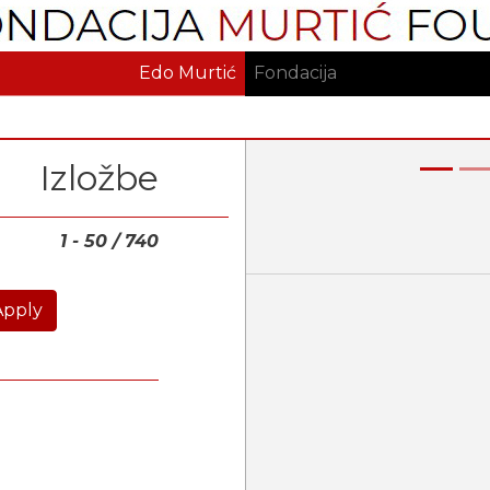
Skoči
na
glavni
Edo Murtić
Fondacija
sadržaj
Izložbe
Prethodna
1 - 50 / 740
Apply