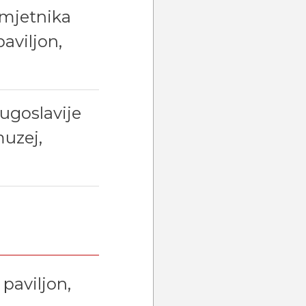
umjetnika
aviljon,
Jugoslavije
muzej,
 paviljon,