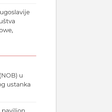
Jugoslavije
ruštva
owe,
 (NOB) u
og ustanka
 paviljon,