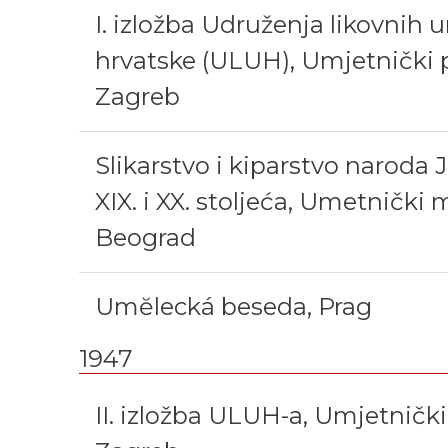
I. izložba Udruženja likovnih 
hrvatske (ULUH), Umjetnički p
Zagreb
Slikarstvo i kiparstvo naroda 
XIX. i XX. stoljeća, Umetnički 
Beograd
Umĕlecká beseda, Prag
1947
II. izložba ULUH-a, Umjetnički