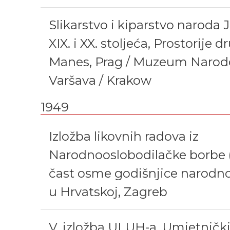
Slikarstvo i kiparstvo naroda 
XIX. i XX. stoljeća, Prostorije d
Manes, Prag / Muzeum Narod
Varšava / Krakow
1949
Izložba likovnih radova iz
Narodnooslobodilačke borbe
čast osme godišnjice narodn
u Hrvatskoj, Zagreb
V. izložba ULUH-a, Umjetnički