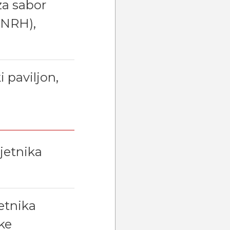
za sabor
(NRH),
 paviljon,
jetnika
jetnika
ke