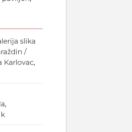
erija slika
raždin /
a Karlovac,
a,
ik