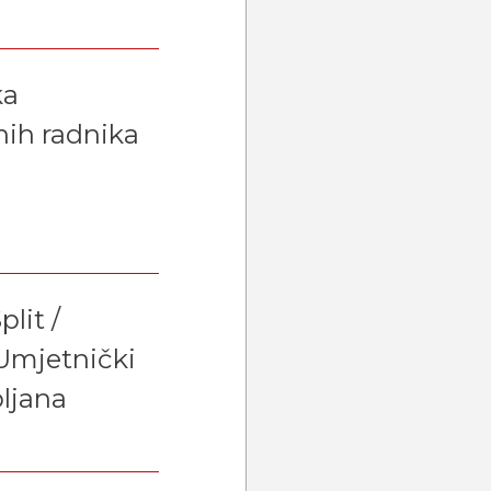
ka
nih radnika
lit /
 Umjetnički
bljana