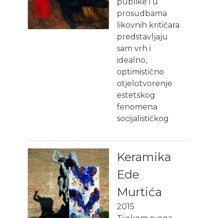
publike i u
prosudbama
likovnih kritičara
predstavljaju
sam vrh i
idealno,
optimistično
otjelotvorenje
estetskog
fenomena
socijalističkog
Keramika
Ede
Murtića
2015