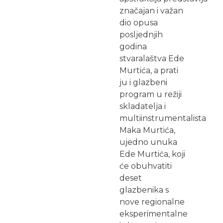
značajan i važan
dio opusa
posljednjih
godina
stvaralaštva Ede
Murtića, a prati
ju i glazbeni
program u režiji
skladatelja i
multiinstrumentalista
Maka Murtića,
ujedno unuka
Ede Murtića, koji
će obuhvatiti
deset
glazbenika s
nove regionalne
eksperimentalne