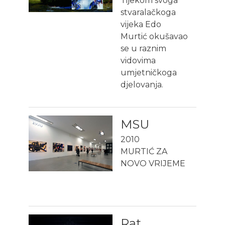
Tijekom svoga
stvaralačkoga
vijeka Edo
Murtić okušavao
se u raznim
vidovima
umjetničkoga
djelovanja.
MSU
2010
MURTIĆ ZA
NOVO VRIJEME
Rat