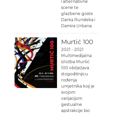
i alternativne
scene te
glazbene goste
Darka Rundeka i
Damira Urbana.
Murtić 100
2021
-
2021
Multimedijalna
izložba Murtić
100 obilježava
stogodišnjicu
rođenja
umjetnika koji je
svojom
varijacijom
gestualne
apstrakcije bio