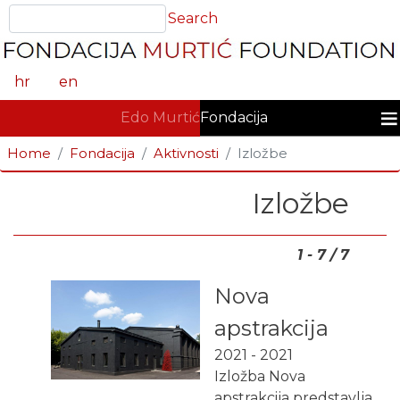
Skoči
Search
Search
na
glavni
sadržaj
hr
en
GLAVNA NAVIGACIJA
Edo Murtić
Fondacija
Home
Fondacija
Aktivnosti
Izložbe
Izložbe
1 - 7 / 7
Nova
apstrakcija
2021
-
2021
Izložba Nova
apstrakcija predstavlja