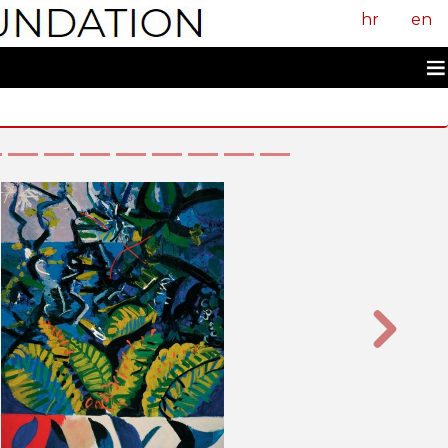
hr
en
Sljedeći