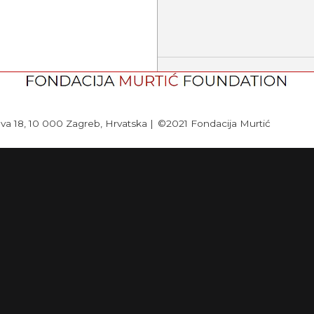
lava 18, 10 000 Zagreb, Hrvatska |
©2021 Fondacija Murtić