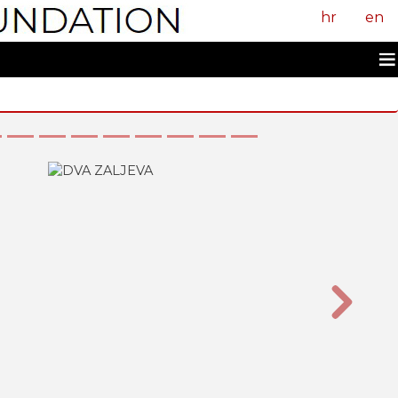
hr
en
Sljedeći