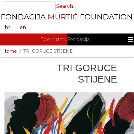
Skoči
Search
Search
na
glavni
sadržaj
hr
en
GLAVNA NAVIGACIJA
Edo Murtić
Fondacija
Home
TRI GORUCE STIJENE
TRI GORUCE
STIJENE
Fotografija