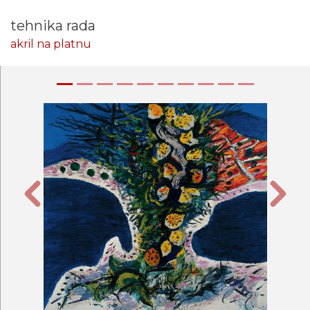
tehnika rada
akril na platnu
Prethodna
Sljede