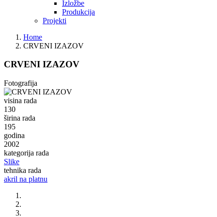
Izložbe
Produkcija
Projekti
Home
CRVENI IZAZOV
CRVENI IZAZOV
Fotografija
visina rada
130
širina rada
195
godina
2002
kategorija rada
Slike
tehnika rada
akril na platnu