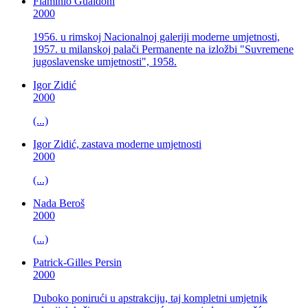
Flaminio Gualdoni
2000
1956. u rimskoj Nacionalnoj galeriji moderne umjetnosti,
1957. u milanskoj palači Permanente na izložbi "Suvremene
jugoslavenske umjetnosti", 1958.
Igor Zidić
2000
(...)
Igor Zidić, zastava moderne umjetnosti
2000
(...)
Nada Beroš
2000
(...)
Patrick-Gilles Persin
2000
Duboko ponirući u apstrakciju, taj kompletni umjetnik