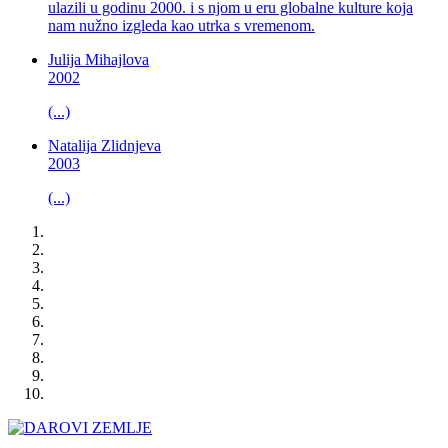
ulazili u godinu 2000. i s njom u eru globalne kulture koja
nam nužno izgleda kao utrka s vremenom.
Julija Mihajlova
2002
(...)
Natalija Zlidnjeva
2003
(...)