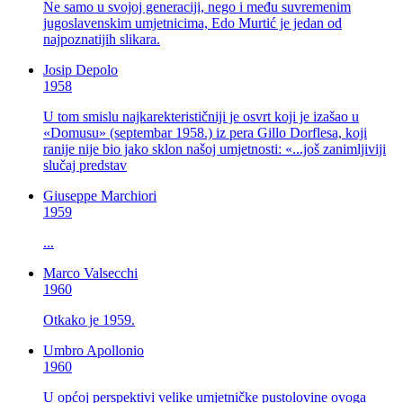
Ne samo u svojoj generaciji, nego i među suvremenim
jugoslavenskim umjetnicima, Edo Murtić je jedan od
najpoznatijih slikara.
Josip Depolo
1958
U tom smislu najkarekterističniji je osvrt koji je izašao u
«Domusu» (septembar 1958.) iz pera Gillo Dorflesa, koji
ranije nije bio jako sklon našoj umjetnosti: «...još zanimljiviji
slučaj predstav
Giuseppe Marchiori
1959
...
Marco Valsecchi
1960
Otkako je 1959.
Umbro Apollonio
1960
U općoj perspektivi velike umjetničke pustolovine ovoga