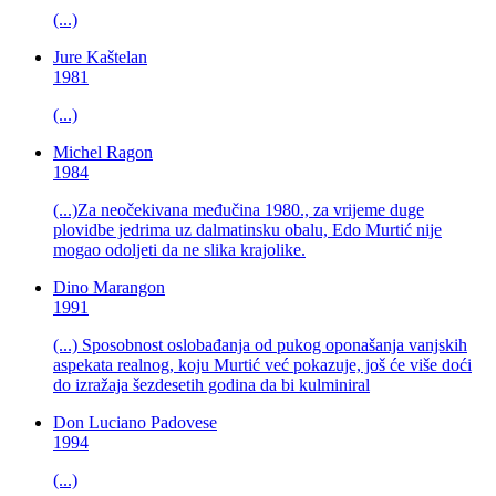
(...)
Jure Kaštelan
1981
(...)
Michel Ragon
1984
(...)Za neočekivana međučina 1980., za vrijeme duge
plovidbe jedrima uz dalmatinsku obalu, Edo Murtić nije
mogao odoljeti da ne slika krajolike.
Dino Marangon
1991
(...) Sposobnost oslobađanja od pukog oponašanja vanjskih
aspekata realnog, koju Murtić već pokazuje, još će više doći
do izražaja šezdesetih godina da bi kulminiral
Don Luciano Padovese
1994
(...)