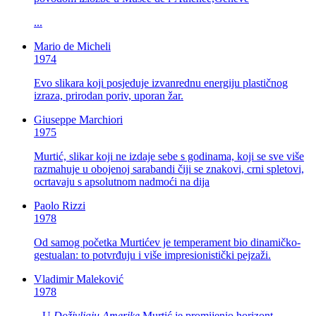
...
Mario de Micheli
1974
Evo slikara koji posjeduje izvanrednu energiju plastičnog
izraza, prirodan poriv, uporan žar.
Giuseppe Marchiori
1975
Murtić, slikar koji ne izdaje sebe s godinama, koji se sve više
razmahuje u obojenoj sarabandi čiji se znakovi, crni spletovi,
ocrtavaju s apsolutnom nadmoći na dija
Paolo Rizzi
1978
Od samog početka Murtićev je temperament bio dinamičko-
gestualan: to potvrđuju i više impresionistički pejzaži.
Vladimir Maleković
1978
...U
Doživljaju Amerike
Murtić je promijenio horizont