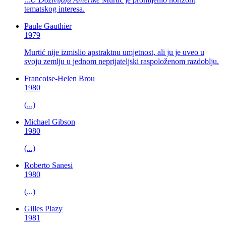
tematskog interesa.
Paule Gauthier
1979
Murtić nije izmislio apstraktnu umjetnost, ali ju je uveo u
svoju zemlju u jednom neprijateljski raspoloženom razdoblju.
Francoise-Helen Brou
1980
(...)
Michael Gibson
1980
(...)
Roberto Sanesi
1980
(...)
Gilles Plazy
1981