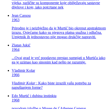
vijeka, različite su komponente koje obilježavaju sastavne
dijelove i koje, iako potcrtane nek
Jean Cassou
1963
Prirodno je i neizbježno da je Murtić bio okrenut apstraktnom
izrazu. Osjećamo kako su njegova platna snažna i odlučna.
Umjetnik ih jednostavno nije mogao drukčije napraviti.
Zlatan Jukić
1964
...Ovaj grad je već poodavno prestao sumnjati u Murtića iako
ga je uzimao kao sinonim kad nešto ne razumije.
Vladimir Kolar
1966
Vladimir Kolar
: Kako biste izrazili vašu potrebu za
napuštanjem forme?
Edo Murtić i dubina instinkta
1968
povodom izložbe u Musee de l´Athenee,Geneve