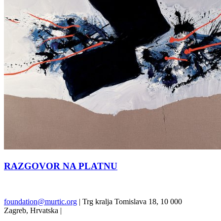
RAZGOVOR NA PLATNU
Prethodna
Sljedeći
foundation@murtic.org
| Trg kralja Tomislava 18, 10 000
Zagreb, Hrvatska |