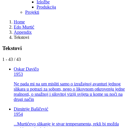
Izložbe
Produkcija
Projekti
Home
Edo Murtić
Appendix
Tekstovi
Tekstovi
1 - 43 / 43
Oskar Davičo
1953
Ne pada mi na um misliti samo o izražajnoj avanturi jednog
slikara u potrazi za sobom, nego o likovnom otkrovenju jedne
realnosti, o snažnoj i silovitoj viziji svijeta u kome su noći na
drugi način
Dimitrije Bašičević
1954
...Murtićevo slikanje je stvar temperamenta, rekli bi možda