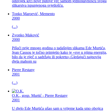
oduvijek krči nove putove već samom jednostavnošću svoga
slikarstva ispunjenoga svjetlošću.
Tonko Maroević, Memento
2000
(...)
Zvonko Maković
2000
Pišući prije mnogo godina o tadašnjim slikama Ede Murtića,
Jean Cassou je točno primjetio kako je «sve u njima energija,
bilo da je riječ o sadržaju ili pokretu».Gledajući najnovija
djela mahom su
Pierre Restany
2001
(...)
O.K., gosp. Murtić - Pierre Restany
2001
U djelo Ede Murtića ušao sam u vrijeme kada smo obojica