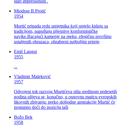
stari impresionisti .
Miodrag B.Protić
1954
Murtić pripada redu umjetnika koji smjelo kidaju sa
tradicijom, napuštaju pljesnive konformističke
navike.Bacajući kamenje na meku, elegičnu površinu
ustaljenih obrazaca, ohrabreni najboljim primje
Emil Langui
1955
...
Vladimir Maleković
1957
Odvojeni tok razvoja Murtićeva stila sredinom pedesetih
godina ulijeva se, konačno, u osnovnu maticu evropskih
likovnih zbivanja: preko slobodne apstrakcije Murtić će
postupno doći do pozicija taši
Božo Bek
1958